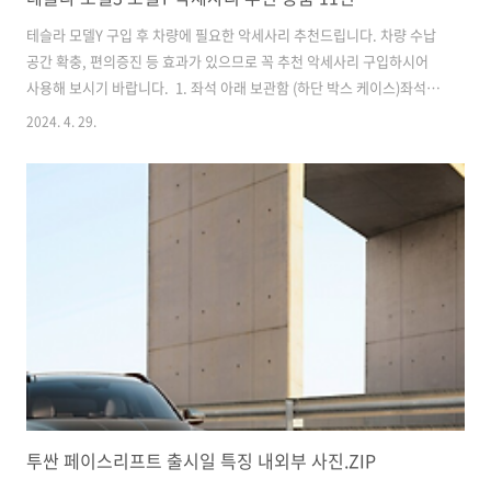
테슬라 모델Y 구입 후 차량에 필요한 악세사리 추천드립니다. 차량 수납
공간 확충, 편의증진 등 효과가 있으므로 꼭 추천 악세사리 구입하시어
사용해 보시기 바랍니다. 1. 좌석 아래 보관함 (하단 박스 케이스)좌석 하
단 공간에 수납공간을 활용할 수 있도록 만들어주는 악세사리 입니다. 말
2024. 4. 29.
랑말랑한 플라스틱 재질이며, 방수가 되는 재질입니다. 수납공간에 신발
이나 가방, 잡동사니 등을 자유롭게 보관할 수 있어서 아주 좋습니다. 좌
석 하단에 쏙 들어가기 때문에 미관을 헤치지 않습니다. ☞ 제품링크 :
https://s.click.aliexpress.com/e/_DBVHFNV 4.19US $ 35%
OFF|Tesla Model Y Ventilated Seat Under-seat Storage Box -
Durab..
투싼 페이스리프트 출시일 특징 내외부 사진.ZIP