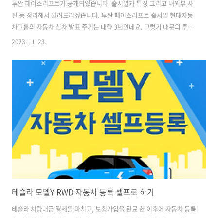
투싼 페이스리프트가 공개되었습니다. 출시일과 특징 그리고 내외부 사
진 등 정리해서 알려드리겠습니다. 투싼 페이스리프트 출시일 현대자동
차그룹의 자동차 신차 발표 주기는 대략 3년인데요. 그렇기 때문의 투싼
페이스리프트 출시일은 내년 1분기로 예상이 되고 있습니다. 현대자동차
2023. 11. 23.
는 지난 11월 21일 투싼 4세대 페이스리프트 모델을 공개했습니다. 디자
인은 다듬고 실내는 최신 현대차 트렌드에 맞춰서 업그레이드 된 것이 특
징입니다. 투싼 페이스리프트 사전예약 투싼 페이스리프트 사전예약은
이르면 올해 12월 중에 실시될 수 있습니다. 투싼 페이스리프트 가격 현
재 투싼 모델이 2,603만 원부터 책정되어 있는데요. 페이스리프트 모델
은 200~300만원 더 비싼 가격으로 판매가가 책정될 것으로 예상됩니다.
(2900만원..
테슬라 모델Y RWD 자동차 등록 셀프로 하기
테슬라 차량대금 결제를 마치고, 보험가입을 완료 한 이후에 자동차 등록