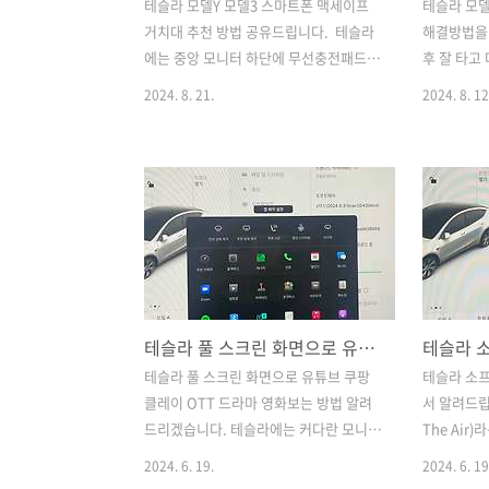
테슬라 모델Y 모델3 스마트폰 맥세이프
테슬라 모델
거치대 추천 방법 공유드립니다. 테슬라
해결방법을 
에는 중앙 모니터 하단에 무선충전패드가
후 잘 타고
있기 때문에, 그곳에 스마트폰을 놓고 무
날부터 후방
2024. 8. 21.
2024. 8. 12
선충전을 하게 되어 있는데요. 이것도 괜
작했습니다.
찮기는 한데 몇가지 불편한 점이 있습니
주차장 내려
다. 1. 테슬라 순정 무선충전 불편한 점 4
을 지나갈 
가지 1) 무선충전 시, 발열이 심하다. 무선
거리는 소리
충전을 하는 것은 좋은데, 스마트폰이 엄
했습니다. 
청 뜨거워집니다. 특히 여름에는 에어컨
을 공유드리
을 틀었음에도 불구하고 스마트폰도 열을
다. 1. 
받아서 성능이 저하(버벅임 등)되는 경우
인 우선 트
가 발생합니다. 이게 가장 큰 아쉬운 점이
렁크 문에 
테슬라 풀 스크린 화면으로 유튜브 쿠팡클레이 OTT 드라마 영화보는 방법
라고 할 수 있겠습니다. 2) 느린 충전속
습니다. 트
도 무선충전이 되는 것은 좋은데, 충전속
를 확인합니
테슬라 풀 스크린 화면으로 유튜브 쿠팡
테슬라 소
도는 무지 느립니다. 그래서 충전만족감
고무패킹이
클레이 OTT 드라마 영화보는 방법 알려
서 알려드립
이 다소 떨어지는 것 같습니다. 3) 스마트
도 고무패킹
드리겠습니다. 테슬라에는 커다란 모니터
The Air
폰 놓고 빼기 다소 먼 거..
라스틱에 고
가 있습니다. 그런데 영화/드라마를 시청
웨어 업데
2024. 6. 19.
2024. 6. 19
할 때 전체화면으로 안나오는 경우가 많
다. 그래서