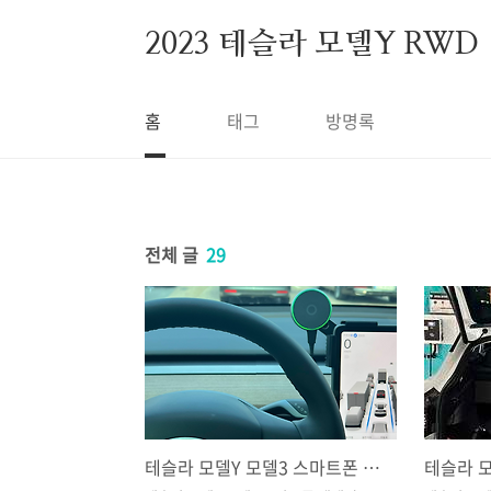
본문 바로가기
2023 테슬라 모델Y RWD
홈
태그
방명록
전체 글
29
테슬라 모델Y 모델3 스마트폰 맥세이프 거치대 추천 방법