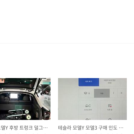
테슬라 모델Y 후방 트렁크 덜그덕 잡소리 해결방법
테슬라 모델Y 모델3 구매 인도 후 초기 셋팅 방법